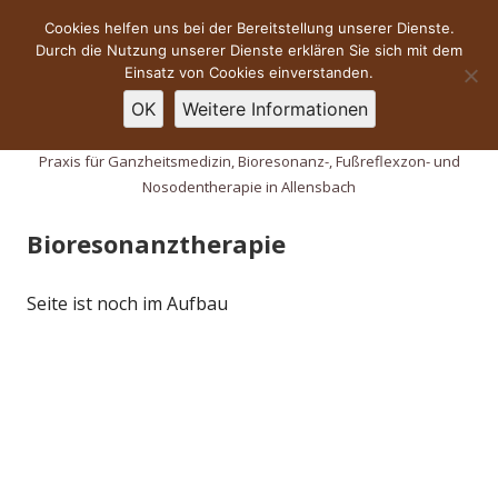
Suchen
Primäres
Menü
Cookies helfen uns bei der Bereitstellung unserer Dienste.
nach:
Durch die Nutzung unserer Dienste erklären Sie sich mit dem
Menü
Springe
Einsatz von Cookies einverstanden.
Naturheilpraxis Bodanrück
zum
OK
Veronika Assfahl
Weitere Informationen
Inhalt
Praxis für Ganzheitsmedizin, Bioresonanz-, Fußreflexzon- und
Nosodentherapie in Allensbach
Bioresonanztherapie
Seite ist noch im Aufbau